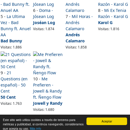
6 -
Doma -
8 -
Mi Ex Tenia
5 -
La Ultima
Jósean Log
7 -
Mil Horas -
Razón - Karol G
Vez - Bad
Joséan Log
Andrés
Karol G
Bunny ft. Anuel
Calamaro
Visitas: 1.874
Visitas: 1.816
AA
Andrés
Bad Bunny
Calamaro
Visitas: 1.886
Visitas: 1.858
9 -
21
Questions (en
10 -
Me
español) - 50
Prefieren -
Cent
Jowell & Randy
50 Cent
ft. Ñengo Flow
Jowell y Randy
Visitas: 1.763
Visitas: 1.680
Ver top 100
Este sitio web utiliza cookies a través de terceros para
Aceptar
métricas y publicidad, si continúa navegando, consideramos
Contacto:
masletras.co@gmail.com
que acepta su uso.
Más info