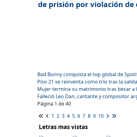
de prisión por violación de
Bad Bunny conquista el top global de Spoti
Piso 21 se reinventa como trío tras la sali
Mujer termina su matrimonio tras besar a
Falleció Leo Dan, cantante y compositor ar
Página 1 de 40
1
2
3
4
5
6
7
8
9
10
Letras mas vistas