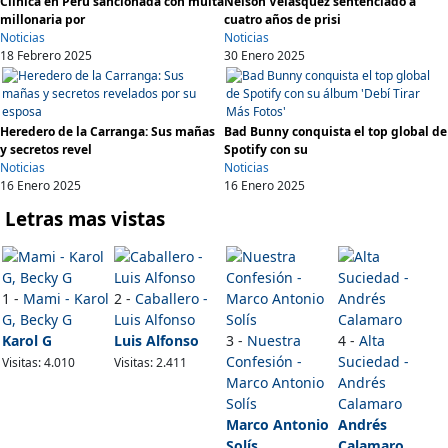
Clínica en Perú sancionada con multa
Nelson Velásquez sentenciado a
millonaria por
cuatro años de prisi
Noticias
Noticias
18 Febrero 2025
30 Enero 2025
Heredero de la Carranga: Sus mañas
Bad Bunny conquista el top global de
y secretos revel
Spotify con su
Noticias
Noticias
16 Enero 2025
16 Enero 2025
Letras mas vistas
1 -
Mami - Karol
2 -
Caballero -
G, Becky G
Luis Alfonso
Karol G
Luis Alfonso
3 -
Nuestra
4 -
Alta
Confesión -
Suciedad -
Visitas: 4.010
Visitas: 2.411
Marco Antonio
Andrés
Solís
Calamaro
Marco Antonio
Andrés
Solís
Calamaro