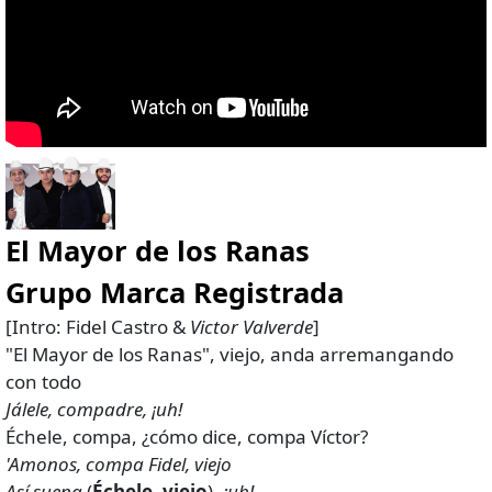
El Mayor de los Ranas
Grupo Marca Registrada
[Intro: Fidel Castro &
Victor Valverde
]
"El Mayor de los Ranas", viejo, anda arremangando
con todo
Jálele, compadre, ¡uh!
Échele, compa, ¿cómo dice, compa Víctor?
'Amonos, compa Fidel, viejo
Así suena
(
Échele, viejo
),
¡uh!