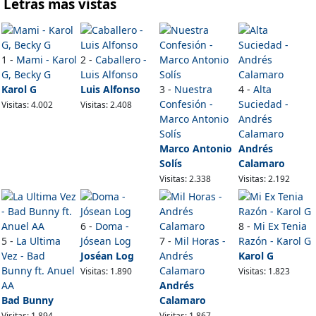
Letras mas vistas
1 -
Mami - Karol
2 -
Caballero -
G, Becky G
Luis Alfonso
Karol G
Luis Alfonso
3 -
Nuestra
4 -
Alta
Confesión -
Suciedad -
Visitas: 4.002
Visitas: 2.408
Marco Antonio
Andrés
Solís
Calamaro
Marco Antonio
Andrés
Solís
Calamaro
Visitas: 2.338
Visitas: 2.192
6 -
Doma -
8 -
Mi Ex Tenia
5 -
La Ultima
Jósean Log
7 -
Mil Horas -
Razón - Karol G
Vez - Bad
Joséan Log
Andrés
Karol G
Bunny ft. Anuel
Calamaro
Visitas: 1.890
Visitas: 1.823
AA
Andrés
Bad Bunny
Calamaro
Visitas: 1.894
Visitas: 1.867