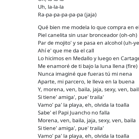
Uh, la-la-la
Ra-pa-pa-pa-pa-pa (jaja)
Qué bien me modela lo que compra en el
Piel canelita sin usar bronceador (oh-oh)
Par de mojito' y se pasa en alcohol (uh-y
Ahí e' que me da el call
Lo hicimos en Medallo y luego en Carta
Me enamoré de ti bajo la luna llena (fire)
Nunca imaginé que fueras tú mi nena
Aparte, mi parcero, le lleva en la buena
Y, morena, ven, baila, jaja, sexy, ven, bai
Si tiene' amiga', pue' traila'
Vamo' pa' la playa, eh, olvida la toalla
Sabe' el Papi Juancho no falla
Morena, ven, baila, jaja, sexy, ven, baila
Si tiene' amiga', pue' traila'
Vamo' pa' la playa, eh, olvida la toalla