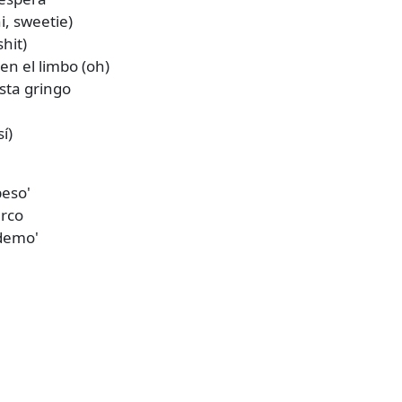
, sweetie)
hit)
en el limbo (oh)
sta gringo
í)
beso'
erco
ndemo'