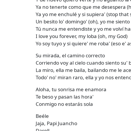
Ya no tenerte como que me desespera (hi
Ya yo me enchulé y si supiera' (stop that s
Un besito lo' domingo' (oh), yo me siento 
Tú nunca me entendiste y yo me volví ha
I love you forever, my loba (oh, my God)
Yo soy tuyo y si quiere' me roba' (eso e' as
Su mirada, el camino correcto
Corriendo voy al cielo cuando siento su' 
La miro, ella me baila, bailando me le ac
Todo' no' miran raro, ella y yo nos ente
Aloha, tu sonrisa me enamora
Te beso y pasan las hora'
Conmigo no estarás sola
Beéle
Jaja, Papi Juancho
Darell