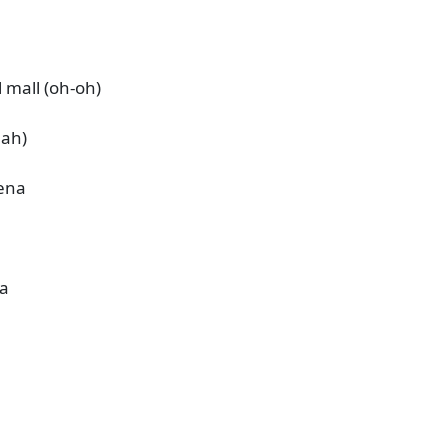
 mall (oh-oh)
eah)
gena
la