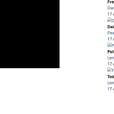
Fre
Dar
17 
Dañ
Pe
17 
Pol
Len
17 
Tod
Len
17 