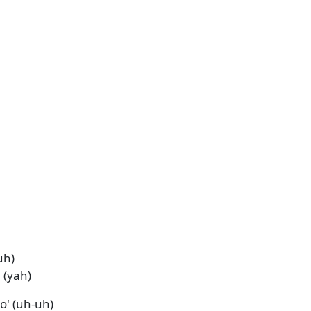
uh)
 (yah)
o' (uh-uh)