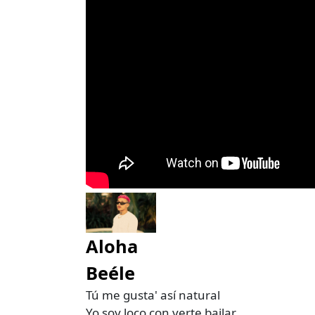
Aloha
Beéle
Tú me gusta' así natural
Yo soy loco con verte bailar