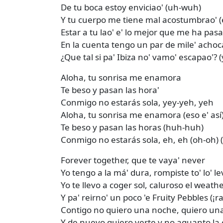
De tu boca estoy enviciao' (uh-wuh)
Y tu cuerpo me tiene mal acostumbrao' (
Estar a tu lao' e' lo mejor que me ha pasa
En la cuenta tengo un par de mile' achoc
¿Que tal si pa' Ibiza no' vamo' escapao'? 
Aloha, tu sonrisa me enamora
Te beso y pasan las hora'
Conmigo no estarás sola, yey-yeh, yeh
Aloha, tu sonrisa me enamora (eso e' así
Te beso y pasan las horas (huh-huh)
Conmigo no estarás sola, eh, eh (oh-oh) 
Forever together, que te vaya' never
Yo tengo a la má' dura, rompiste to' lo' le
Yo te llevo a coger sol, caluroso el weath
Y pa' reirno' un poco 'e Fruity Pebbles (¡ra
Contigo no quiero una noche, quiero una 
Y de nuevo quiero verte y no aguanto la