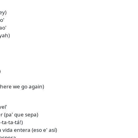
ey)
o'
ao'
(yah)
)
(here we go again)
vel'
er (pa' que sepa)
-ta-ta-tá!)
vida entera (eso e' así)
 espera