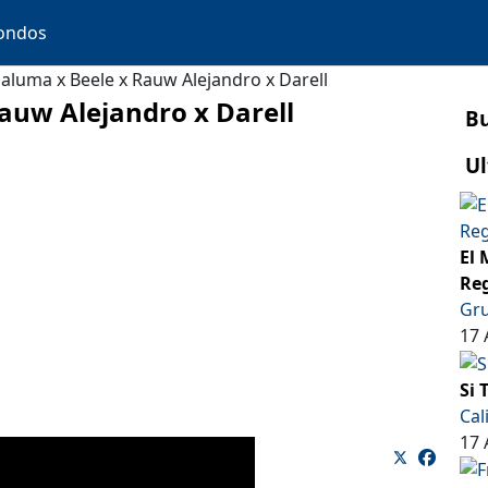
ondos
aluma x Beele x Rauw Alejandro x Darell
auw Alejandro x Darell
B
Ul
El 
Reg
Gru
17 
Si 
Cal
17 