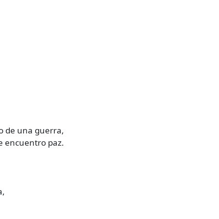
o de una guerra,
e encuentro paz.
a,