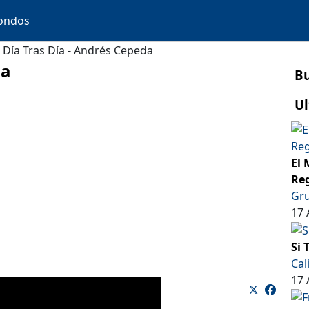
ondos
Día Tras Día - Andrés Cepeda
da
B
Ul
El 
Reg
Gru
17 
Si 
Cal
17 