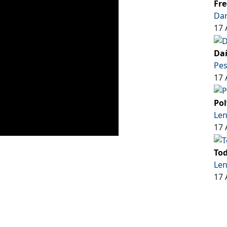
Fre
Dar
17 
Dañ
Pe
17 
Pol
Len
17 
Tod
Len
17 