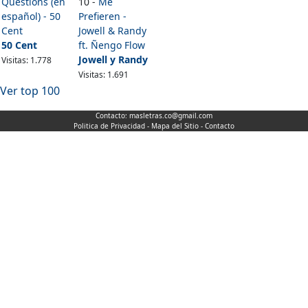
Questions (en
10 -
Me
español) - 50
Prefieren -
Cent
Jowell & Randy
50 Cent
ft. Ñengo Flow
Jowell y Randy
Visitas: 1.778
Visitas: 1.691
Ver top 100
Contacto:
masletras.co@gmail.com
Politica de Privacidad
-
Mapa del Sitio
-
Contacto