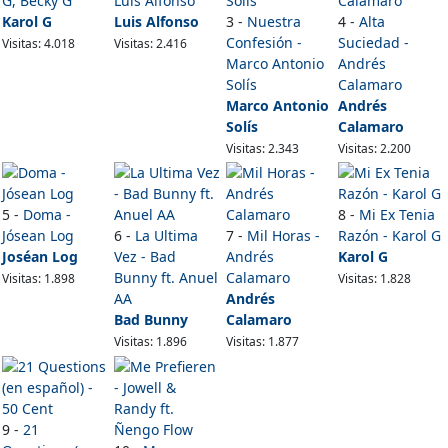
G, Becky G
Luis Alfonso
Karol G
Luis Alfonso
3 -
Nuestra
4 -
Alta
Confesión -
Suciedad -
Visitas: 4.018
Visitas: 2.416
Marco Antonio
Andrés
Solís
Calamaro
Marco Antonio
Andrés
Solís
Calamaro
Visitas: 2.343
Visitas: 2.200
5 -
Doma -
8 -
Mi Ex Tenia
Jósean Log
6 -
La Ultima
7 -
Mil Horas -
Razón - Karol G
Joséan Log
Vez - Bad
Andrés
Karol G
Bunny ft. Anuel
Calamaro
Visitas: 1.898
Visitas: 1.828
AA
Andrés
Bad Bunny
Calamaro
Visitas: 1.896
Visitas: 1.877
9 -
21