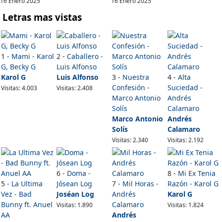
16 Enero 2025
16 Enero 2025
Letras mas vistas
1 -
Mami - Karol
2 -
Caballero -
G, Becky G
Luis Alfonso
Karol G
Luis Alfonso
3 -
Nuestra
4 -
Alta
Confesión -
Suciedad -
Visitas: 4.003
Visitas: 2.408
Marco Antonio
Andrés
Solís
Calamaro
Marco Antonio
Andrés
Solís
Calamaro
Visitas: 2.340
Visitas: 2.192
6 -
Doma -
8 -
Mi Ex Tenia
5 -
La Ultima
Jósean Log
7 -
Mil Horas -
Razón - Karol G
Vez - Bad
Joséan Log
Andrés
Karol G
Bunny ft. Anuel
Calamaro
Visitas: 1.890
Visitas: 1.824
AA
Andrés