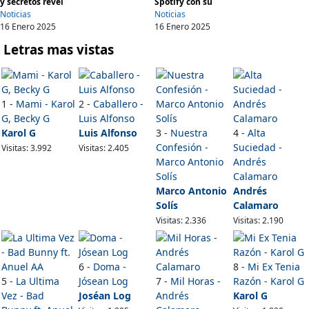
y secretos revel
Spotify con su
Noticias
Noticias
16 Enero 2025
16 Enero 2025
Letras mas vistas
1 -
Mami - Karol
2 -
Caballero -
G, Becky G
Luis Alfonso
Karol G
Luis Alfonso
3 -
Nuestra
4 -
Alta
Confesión -
Suciedad -
Visitas: 3.992
Visitas: 2.405
Marco Antonio
Andrés
Solís
Calamaro
Marco Antonio
Andrés
Solís
Calamaro
Visitas: 2.336
Visitas: 2.190
6 -
Doma -
8 -
Mi Ex Tenia
5 -
La Ultima
Jósean Log
7 -
Mil Horas -
Razón - Karol G
Vez - Bad
Joséan Log
Andrés
Karol G