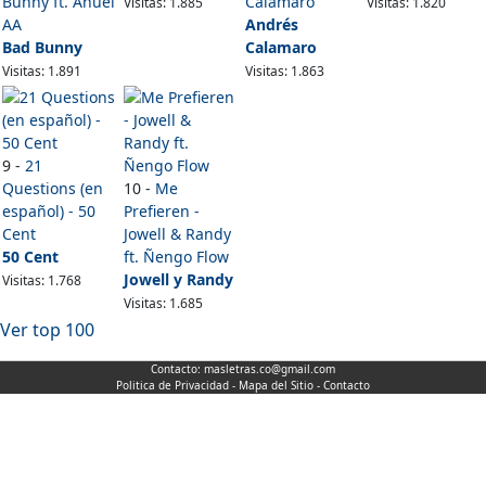
Bunny ft. Anuel
Calamaro
Visitas: 1.885
Visitas: 1.820
AA
Andrés
Bad Bunny
Calamaro
Visitas: 1.891
Visitas: 1.863
9 -
21
Questions (en
10 -
Me
español) - 50
Prefieren -
Cent
Jowell & Randy
50 Cent
ft. Ñengo Flow
Jowell y Randy
Visitas: 1.768
Visitas: 1.685
Ver top 100
Contacto:
masletras.co@gmail.com
Politica de Privacidad
-
Mapa del Sitio
-
Contacto