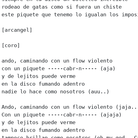
rodeao de gatas como si fuera un chiste 

este piquete que tenemo lo igualan los imposi
[arcangel] 

[coro] 

ando, caminando con un flow violento 

con un piquete -----cabr-n----- (aja) 

y de lejitos puede verme 

en la disco fumando adentro 

nadie lo hace como nosotros (auu..) 

Ando, caminando con un flow violento (jaja..)
Con un piquete -----cabr-n----- (ajaja) 

y de lejitos puede verme 

en la disco fumando adentro 

tampoco brillan como nosotros (oh my god.. Ca