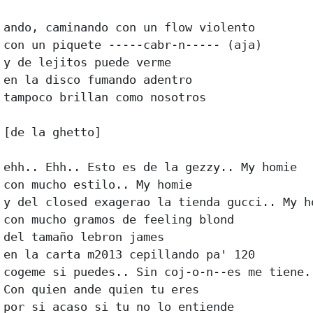
ando, caminando con un flow violento 

con un piquete -----cabr-n----- (aja) 

y de lejitos puede verme 

en la disco fumando adentro 

tampoco brillan como nosotros 

[de la ghetto] 

ehh.. Ehh.. Esto es de la gezzy.. My homie 

con mucho estilo.. My homie 

y del closed exagerao la tienda gucci.. My ho
con mucho gramos de feeling blond 

del tamaño lebron james 

en la carta m2013 cepillando pa' 120 

cogeme si puedes.. Sin coj-o-n--es me tiene..
Con quien ande quien tu eres 

por si acaso si tu no lo entiende 
