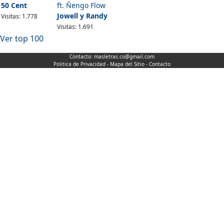
50 Cent
ft. Ñengo Flow
Jowell y Randy
Visitas: 1.778
Visitas: 1.691
Ver top 100
Contacto:
masletras.co@gmail.com
Politica de Privacidad
-
Mapa del Sitio
-
Contacto