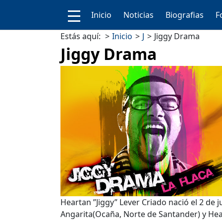
Inicio
Noticias
Biografias
F
Estás aquí:
Inicio
J
Jiggy Drama
Jiggy Drama
Heartan ”Jiggy” Lever Criado nació el 2 de 
Angarita(Ocaña, Norte de Santander) y Hea