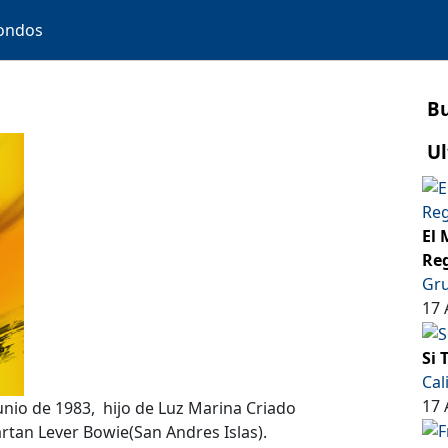
ondos
B
Ul
El 
Reg
Gru
17 
Si 
Cal
17 
junio de 1983, hijo de Luz Marina Criado
rtan Lever Bowie(San Andres Islas).