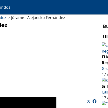
ondos
ndez
Júrame - Alejandro Fernández
dez
B
Ul
El 
Reg
Gru
17 
Si 
Cal
17 