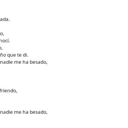
mada.
o,
nocí.
o,
ño que te di.
nadie me ha besado,
friendo,
nadie me ha besado,