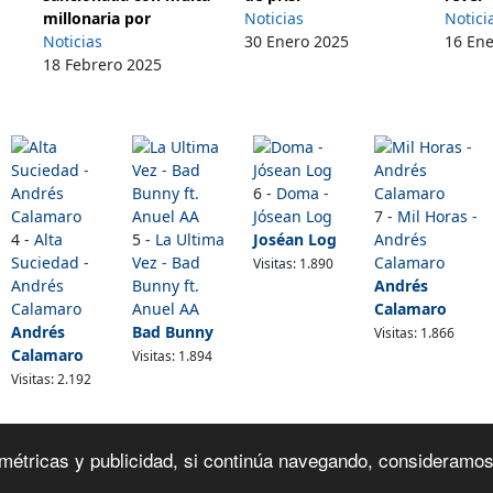
millonaria por
Noticias
Notici
Noticias
30 Enero 2025
16 En
18 Febrero 2025
6 -
Doma -
Jósean Log
7 -
Mil Horas -
4 -
Alta
5 -
La Ultima
Joséan Log
Andrés
Suciedad -
Vez - Bad
Calamaro
Visitas: 1.890
Andrés
Bunny ft.
Andrés
Calamaro
Anuel AA
Calamaro
Andrés
Bad Bunny
Visitas: 1.866
Calamaro
Visitas: 1.894
Visitas: 2.192
Contacto:
masletras.co@gmail.com
ra métricas y publicidad, si continúa navegando, consideram
Politica de Privacidad
-
Mapa del Sitio
-
Contacto