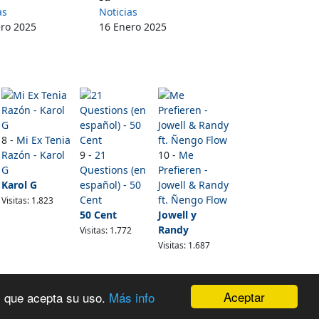
as
Noticias
ero 2025
16 Enero 2025
8 -
Mi Ex Tenia
Razón - Karol
9 -
21
10 -
Me
G
Questions (en
Prefieren -
Karol G
español) - 50
Jowell & Randy
Cent
ft. Ñengo Flow
Visitas: 1.823
50 Cent
Jowell y
Randy
Visitas: 1.772
Visitas: 1.687
Aceptar
os que acepta su uso.
Más info