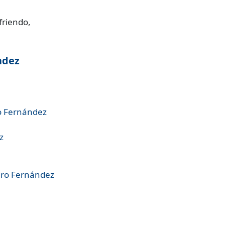
friendo,
ndez
o Fernández
z
dro Fernández