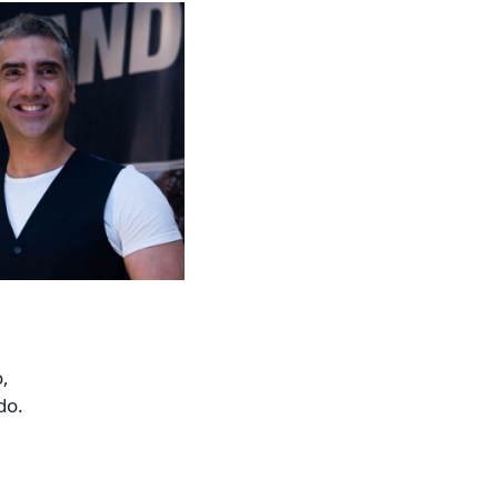
,
do.
,