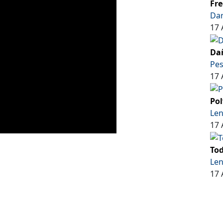
Fre
Dar
17 
Dañ
Pe
17 
Pol
Len
17 
Tod
Len
17 