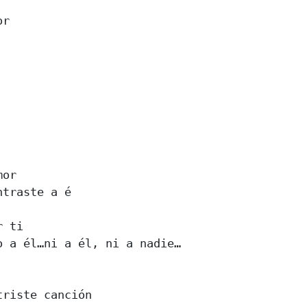
r 





or 

traste a é 

 ti 

 a él…ni a él, ni a nadie… 

riste canción 
