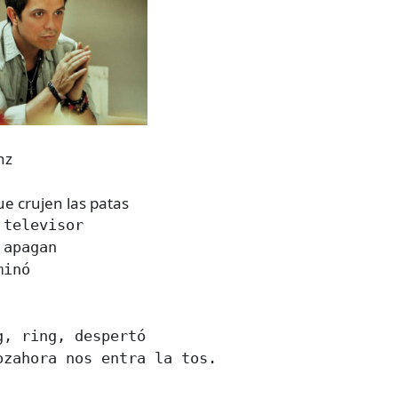
nz
e crujen las patas
televisor 

apagan 

inó 

, ring, despertó 

zahora nos entra la tos. 
