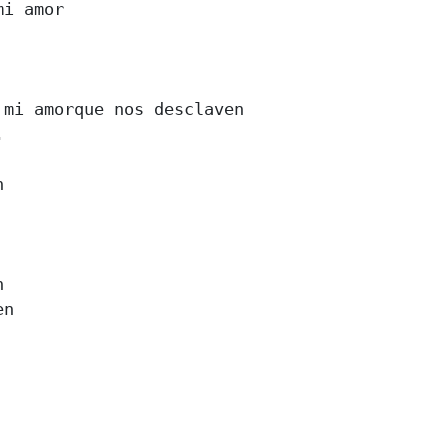
i amor 

mi amorque nos desclaven 

 

 





 

n 


