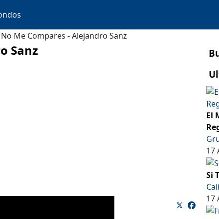
ondos
No Me Compares - Alejandro Sanz
o Sanz
B
Ul
El 
Reg
Gru
17 
Si 
Cal
17 