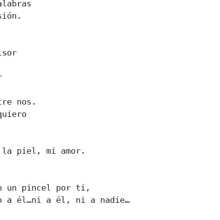
labras 

ión. 

sor 

 

re nos. 

uiero 

la piel, mi amor. 

 un pincel por ti, 

 a él…ni a él, ni a nadie… 
