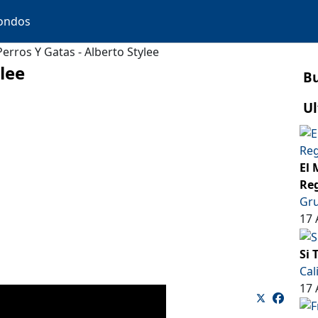
ondos
Perros Y Gatas - Alberto Stylee
ylee
B
Ul
El 
Reg
Gru
17 
Si 
Cal
17 