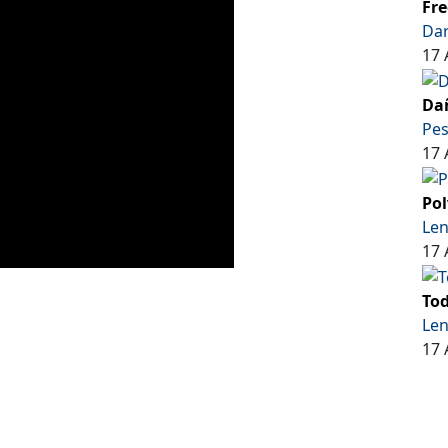
Fre
Dar
17 
Dañ
Pe
17 
Pol
Len
17 
Tod
Len
17 