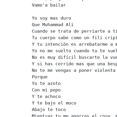
Vamo'a bailar

Yo soy mas duro

Que Muhammad Ali

Cuando se trata de perriarte a ti
Tu cuerpo sabe como un fili cripi
Y tu intención es arrebatarme a m
Yo no me suelto cuando tu te suel
No es muy difícil buscarte la vue
Y si has corrido mas que una besp
No te me vengas a poner violenta

Porque

Yo te azoto

Con mi popo

Y te achoco

Y te bajo el moco

Abajo te toco

Mientras tu me agarras el coso, m