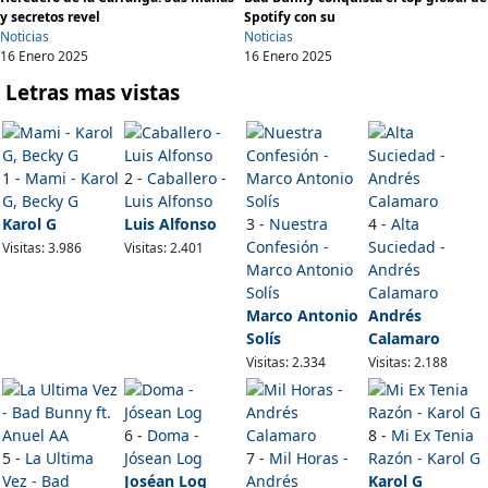
y secretos revel
Spotify con su
Noticias
Noticias
16 Enero 2025
16 Enero 2025
Letras mas vistas
1 -
Mami - Karol
2 -
Caballero -
G, Becky G
Luis Alfonso
Karol G
Luis Alfonso
3 -
Nuestra
4 -
Alta
Confesión -
Suciedad -
Visitas: 3.986
Visitas: 2.401
Marco Antonio
Andrés
Solís
Calamaro
Marco Antonio
Andrés
Solís
Calamaro
Visitas: 2.334
Visitas: 2.188
6 -
Doma -
8 -
Mi Ex Tenia
5 -
La Ultima
Jósean Log
7 -
Mil Horas -
Razón - Karol G
Vez - Bad
Joséan Log
Andrés
Karol G