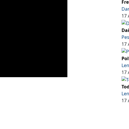
Fre
Dar
17 
Dañ
Pe
17 
Pol
Len
17 
Tod
Len
17 