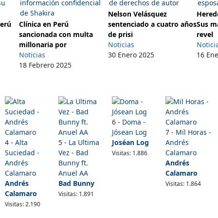
Nelson Velásquez
Herede
Perú
Clínica en Perú
sentenciado a cuatro años
Sus m
sancionada con multa
de prisi
revel
millonaria por
Noticias
Notici
Noticias
30 Enero 2025
16 En
18 Febrero 2025
6 -
Doma -
Jósean Log
7 -
Mil Horas -
4 -
Alta
5 -
La Ultima
Joséan Log
Andrés
Suciedad -
Vez - Bad
Calamaro
Visitas: 1.886
Andrés
Bunny ft.
Andrés
Calamaro
Anuel AA
Calamaro
Andrés
Bad Bunny
Visitas: 1.864
Calamaro
Visitas: 1.891
Visitas: 2.190