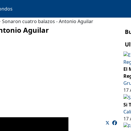
ondos
Sonaron cuatro balazos - Antonio Aguilar
ntonio Aguilar
B
Ul
El 
Reg
Gru
17 
Si 
Cal
17 