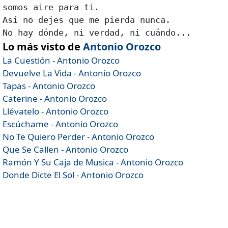
somos aire para ti. 

Así no dejes que me pierda nunca. 

Lo más visto de
Antonio Orozco
La Cuestión - Antonio Orozco
Devuelve La Vida - Antonio Orozco
Tapas - Antonio Orozco
Caterine - Antonio Orozco
Llévatelo - Antonio Orozco
Escúchame - Antonio Orozco
No Te Quiero Perder - Antonio Orozco
Que Se Callen - Antonio Orozco
Ramón Y Su Caja de Musica - Antonio Orozco
Donde Dicte El Sol - Antonio Orozco