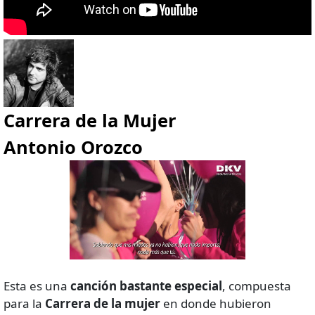
Carrera de la Mujer
Antonio Orozco
Esta es una
canción bastante especial
, compuesta
para la
Carrera de la mujer
en donde hubieron