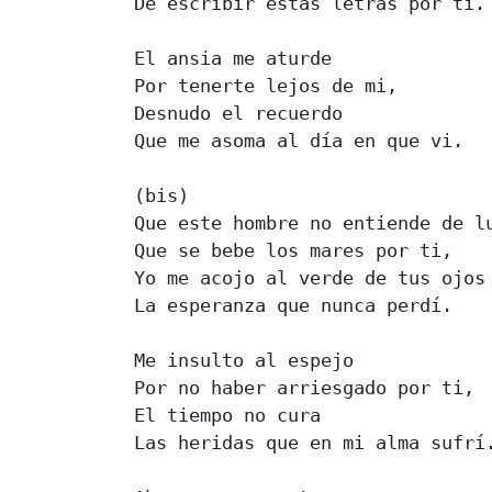
De escribir estas letras por ti.

El ansia me aturde

Por tenerte lejos de mi,

Desnudo el recuerdo

Que me asoma al día en que vi.

(bis)

Que este hombre no entiende de lu
Que se bebe los mares por ti,

Yo me acojo al verde de tus ojos

La esperanza que nunca perdí.

Me insulto al espejo

Por no haber arriesgado por ti,

El tiempo no cura

Las heridas que en mi alma sufrí.