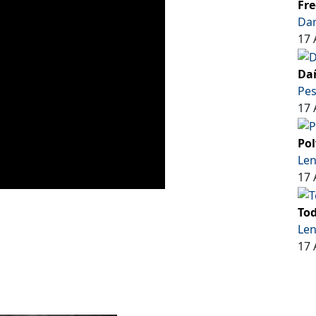
Fre
Dar
17 
Dañ
Pe
17 
Pol
Len
17 
Tod
Len
17 