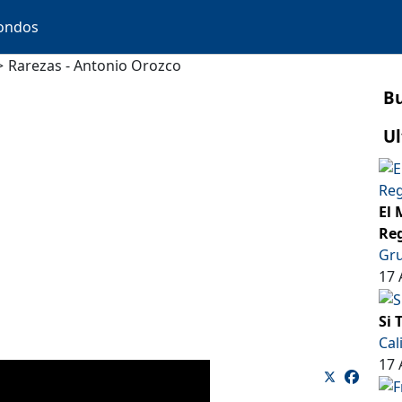
ondos
Rarezas - Antonio Orozco
B
Ul
El 
Reg
Gru
17 
Si 
Cal
17 