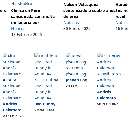
Nelson Velásquez
Herede
Perú
Clínica en Perú
sentenciado a cuatro años
Sus m
sancionada con multa
de prisi
revel
millonaria por
Noticias
Notici
Noticias
30 Enero 2025
16 En
18 Febrero 2025
6 -
Doma -
Jósean Log
7 -
Mil Horas -
4 -
Alta
5 -
La Ultima
Joséan Log
Andrés
Suciedad -
Vez - Bad
Calamaro
Visitas: 1.880
Andrés
Bunny ft.
Andrés
Calamaro
Anuel AA
Calamaro
Andrés
Bad Bunny
Visitas: 1.862
Calamaro
Visitas: 1.890
Visitas: 2.190