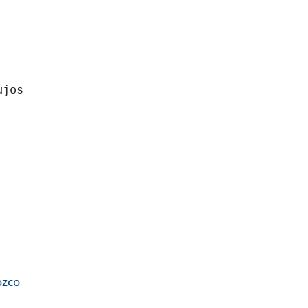
jos

ozco