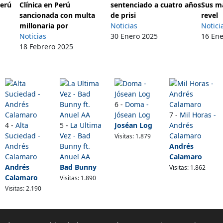
Perú
Clínica en Perú
sentenciado a cuatro años
Sus m
sancionada con multa
de prisi
revel
millonaria por
Noticias
Notici
Noticias
30 Enero 2025
16 En
18 Febrero 2025
6 -
Doma -
Jósean Log
7 -
Mil Horas -
4 -
Alta
5 -
La Ultima
Joséan Log
Andrés
Suciedad -
Vez - Bad
Calamaro
Visitas: 1.879
Andrés
Bunny ft.
Andrés
Calamaro
Anuel AA
Calamaro
Andrés
Bad Bunny
Visitas: 1.862
Calamaro
Visitas: 1.890
Visitas: 2.190
Contacto:
masletras.co@gmail.com