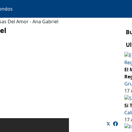
ondos
sas Del Amor - Ana Gabriel
el
B
Ul
El 
Reg
Gru
17 
Si 
Cal
17 