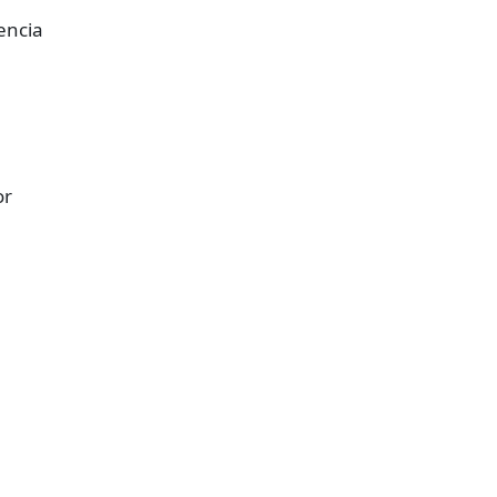
encia
or