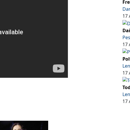
Fre
Dar
17 
Dañ
Pe
17 
Pol
Len
17 
Tod
Len
17 