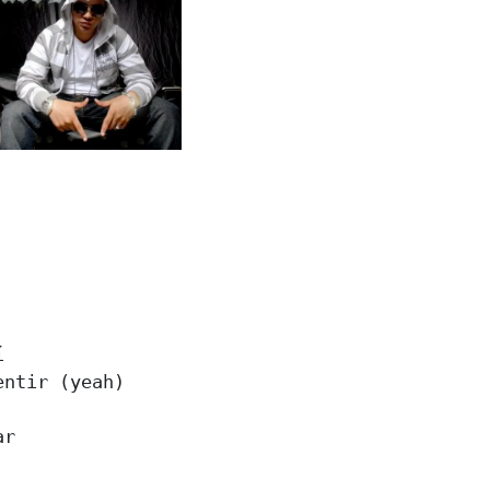


ntir (yeah)

r
