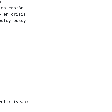
r

en cabrón

 en crisis

stoy bussy



ntir (yeah)
