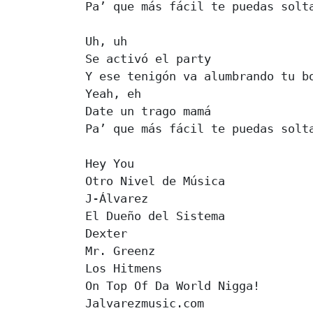
Pa’ que más fácil te puedas solta
Uh, uh

Se activó el party

Y ese tenigón va alumbrando tu bo
Yeah, eh

Date un trago mamá

Pa’ que más fácil te puedas solta
Hey You

Otro Nivel de Música

J-Álvarez

El Dueño del Sistema

Dexter

Mr. Greenz

Los Hitmens

On Top Of Da World Nigga!

Jalvarezmusic.com
