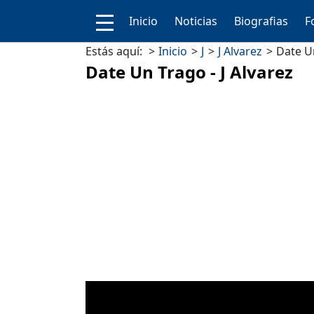
Inicio
Noticias
Biografias
F
Estás aquí:
Inicio
J
J Alvarez
Date Un
Date Un Trago - J Alvarez