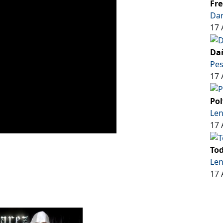
Fre
Dar
17 
Dañ
Pe
17 
Pol
Len
17 
Tod
Len
17 