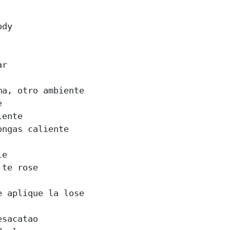
dy

r

a, otro ambiente



ente

ngas caliente

e

te rose

 aplique la lose

sacatao
