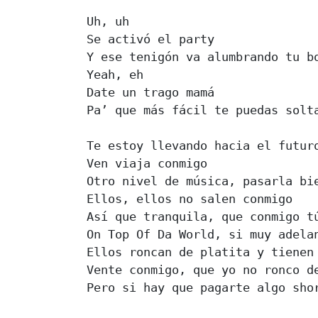
Uh, uh

Se activó el party

Y ese tenigón va alumbrando tu bo
Yeah, eh

Date un trago mamá

Pa’ que más fácil te puedas solta
Te estoy llevando hacia el futuro
Ven viaja conmigo

Otro nivel de música, pasarla bie
Ellos, ellos no salen conmigo

Así que tranquila, que conmigo tú
On Top Of Da World, si muy adelan
Ellos roncan de platita y tienen 
Vente conmigo, que yo no ronco de
Pero si hay que pagarte algo shor