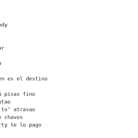
dy

r



n es el destino

 pisas fino

tao

to’ atrasao

 chavos

ty te lo pago
