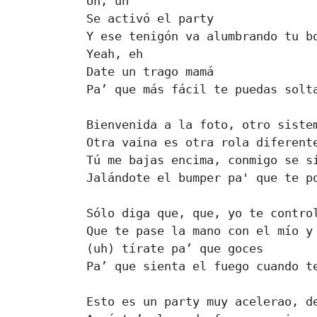
Uh, uh

Se activó el party

Y ese tenigón va alumbrando tu bo
Yeah, eh

Date un trago mamá

Pa’ que más fácil te puedas solta
Bienvenida a la foto, otro sistem
Otra vaina es otra rola diferente
Tú me bajas encima, conmigo se si
Jalándote el bumper pa' que te po
Sólo diga que, que, yo te control
Que te pase la mano con el mío y 
(uh) tírate pa’ que goces

Pa’ que sienta el fuego cuando te
Esto es un party muy acelerao, de