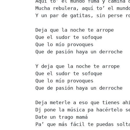
Aquí to’ el mundo fuma y camina d
Mucha rebulera, aquí to’ el mundo
Y un par de gatitas, sin perse ro
Deja que la noche te arrope

Que el sudor te sofoque

Que lo mío provoques

Que de pasión haya un derroche

Y deja que la noche te arrope

Que el sudor te sofoque

Que lo mío provoques

Que de pasión haya un derroche

Deja meterle a eso que tienes ahí
Dj pone la música pa hacértelo se
Date un trago mamá

Pa’ que más fácil te puedas solta