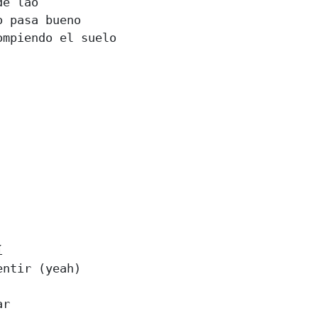
e lao

 pasa bueno

mpiendo el suelo



ntir (yeah)

r
