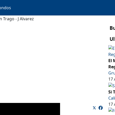
ondos
 Trago - J Alvarez
B
Ul
El 
Reg
Gru
17 
Si 
Cal
17 