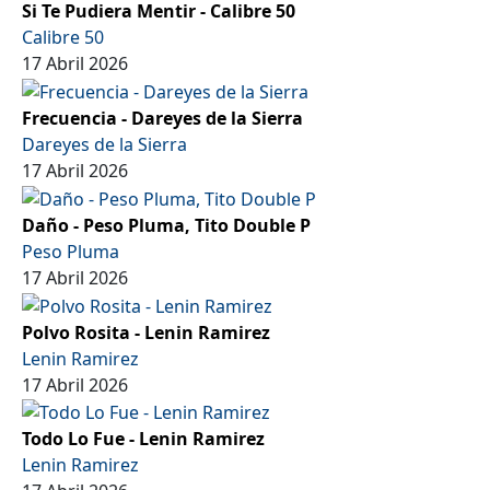
Si Te Pudiera Mentir - Calibre 50
Calibre 50
17 Abril 2026
Frecuencia - Dareyes de la Sierra
Dareyes de la Sierra
17 Abril 2026
Daño - Peso Pluma, Tito Double P
Peso Pluma
17 Abril 2026
Polvo Rosita - Lenin Ramirez
Lenin Ramirez
17 Abril 2026
Todo Lo Fue - Lenin Ramirez
Lenin Ramirez