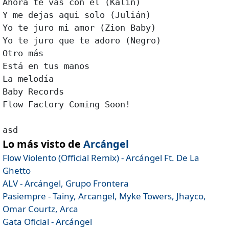
Ahora te vas con el (Kalin)

Y me dejas aqui solo (Julián)

Yo te juro mi amor (Zion Baby)

Yo te juro que te adoro (Negro)

Otro más

Está en tus manos

La melodía

Baby Records

Flow Factory Coming Soon!

asd
Lo más visto de
Arcángel
Flow Violento (Official Remix) - Arcángel Ft. De La
Ghetto
ALV - Arcángel, Grupo Frontera
Pasiempre - Tainy, Arcangel, Myke Towers, Jhayco,
Omar Courtz, Arca
Gata Oficial - Arcángel