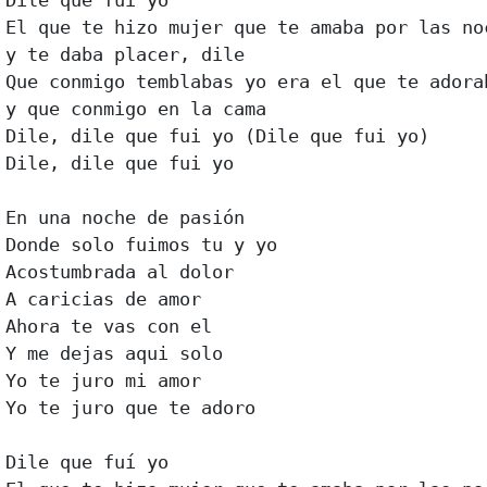
El que te hizo mujer que te amaba por las noc
y te daba placer, dile

Que conmigo temblabas yo era el que te adorab
y que conmigo en la cama

Dile, dile que fui yo (Dile que fui yo)

Dile, dile que fui yo

En una noche de pasión

Donde solo fuimos tu y yo

Acostumbrada al dolor

A caricias de amor

Ahora te vas con el

Y me dejas aqui solo

Yo te juro mi amor

Yo te juro que te adoro

Dile que fuí yo
