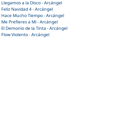
Llegamos a la Disco - Arcángel
Feliz Navidad 4 - Arcángel
Hace Mucho Tiempo - Arcángel
Me Prefieres a Mi - Arcángel
El Demonio de la Tinta - Arcángel
Flow Violento - Arcángel