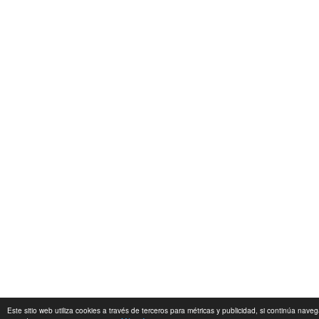
Este sitio web utiliza cookies a través de terceros para métricas y publicidad, si continúa nave