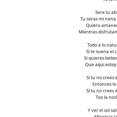
Sere tu ab
Tu seras mi nena 
Quiero amanec
Mientras disfrutam
Todo a lo natu
Si te suena el c
Si quieres bebe
Que aqui estoy
Si tu no crees 
Entonces l
Si tu no crees 
Toa la noc
Y ver el sol s
Mientras la