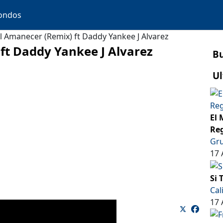
ondos
l Amanecer (Remix) ft Daddy Yankee J Alvarez
ft Daddy Yankee J Alvarez
B
Ul
El 
Reg
Gru
17 
Si 
Cal
17 