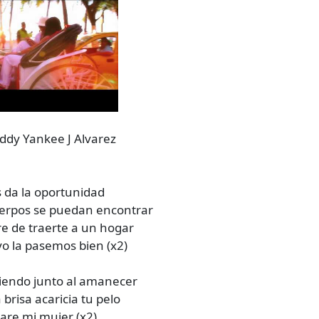
ddy Yankee J Alvarez
s da la oportunidad
erpos se puedan encontrar
e de traerte a un hogar
yo la pasemos bien (x2)
aliendo junto al amanecer
 brisa acaricia tu pelo
hare mi mujer (x2)