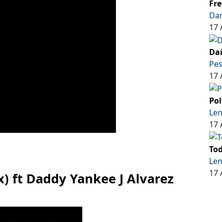
Fre
Dar
17 
Dañ
Pe
17 
Pol
Len
17 
Tod
Len
17 
) ft Daddy Yankee J Alvarez