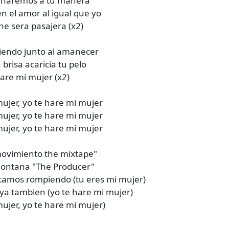
o haremos a tu manera
en el amor al igual que yo
he sera pasajera (x2)
aliendo junto al amanecer
 brisa acaricia tu pelo
hare mi mujer (x2)
mujer, yo te hare mi mujer
mujer, yo te hare mi mujer
mujer, yo te hare mi mujer
 movimiento the mixtape"
Montana "The Producer"
tamos rompiendo (tu eres mi mujer)
ya tambien (yo te hare mi mujer)
mujer, yo te hare mi mujer)