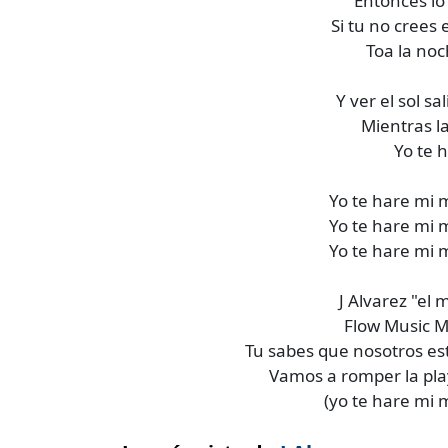
Entonces l
Si tu no crees 
Toa la noc
Y ver el sol s
Mientras la
Yo te 
Yo te hare mi 
Yo te hare mi 
Yo te hare mi 
J Alvarez "el
Flow Music 
Tu sabes que nosotros es
Vamos a romper la pla
(yo te hare mi 