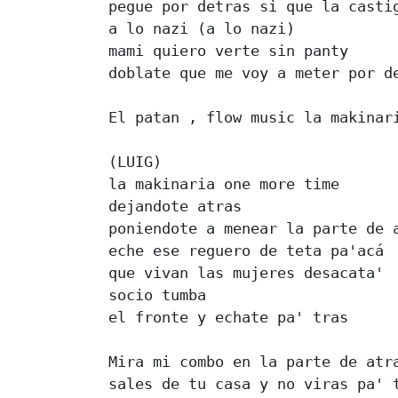
pegue por detras si que la castig
a lo nazi (a lo nazi) 

mami quiero verte sin panty 

doblate que me voy a meter por de
El patan , flow music la makinari
(LUIG) 

la makinaria one more time 

dejandote atras 

poniendote a menear la parte de a
eche ese reguero de teta pa'acá 

que vivan las mujeres desacata' 

socio tumba 

el fronte y echate pa' tras 

Mira mi combo en la parte de atra
sales de tu casa y no viras pa' t