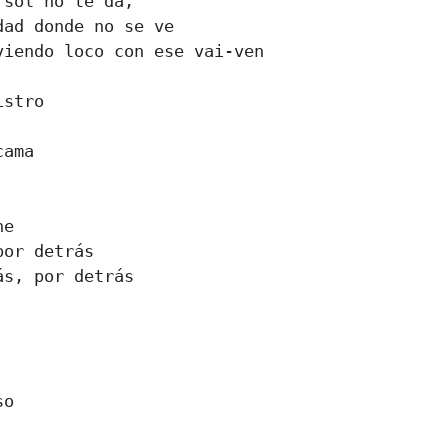
sol no te da, 

ad donde no se ve 

iendo loco con ese vai-ven 

stro 

ama 



e 

or detrás 

s, por detrás 

o 
