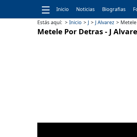
Inicio
Noticias
Biografias
F
Estás aquí:
Inicio
J
J Alvarez
Metele 
Metele Por Detras - J Alvar