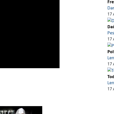
Fre
Dar
17 
Dañ
Pe
17 
Pol
Len
17 
Tod
Len
17 