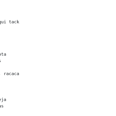


ui tack 

ta 

 

 racaca 

ja 

s 


