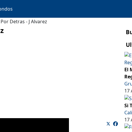
ondos
Por Detras - J Alvarez
ez
B
Ul
El 
Reg
Gru
17 
Si 
Cal
17 