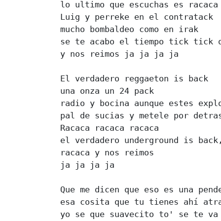
lo ultimo que escuchas es racaca 
Luig y perreke en el contratack 

mucho bombaldeo como en irak 

se te acabo el tiempo tick tick q
y nos reimos ja ja ja ja 

El verdadero reggaeton is back 

una onza un 24 pack 

radio y bocina aunque estes explo
pal de sucias y metele por detras
Racaca racaca racaca 

el verdadero underground is back,
racaca y nos reimos 

ja ja ja ja 

Que me dicen que eso es una pende
esa cosita que tu tienes ahí atra
yo se que suavecito to' se te va 