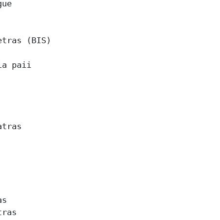
ue 

tras (BIS) 

a paii 

tras 

s 

ras 
