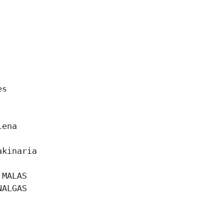
s 

ena 

kinaria 

MALAS 

ALGAS 
