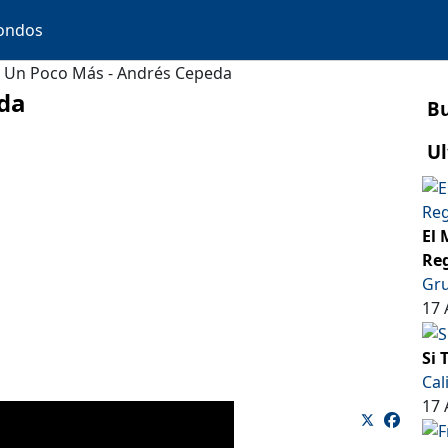
ondos
Un Poco Más - Andrés Cepeda
da
B
Ul
El 
Reg
Gru
17 
Si 
Cal
17 