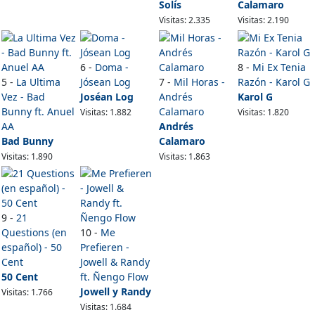
Solís
Calamaro
Visitas: 2.335
Visitas: 2.190
6 -
Doma -
8 -
Mi Ex Tenia
5 -
La Ultima
Jósean Log
7 -
Mil Horas -
Razón - Karol G
Vez - Bad
Joséan Log
Andrés
Karol G
Bunny ft. Anuel
Calamaro
Visitas: 1.882
Visitas: 1.820
AA
Andrés
Bad Bunny
Calamaro
Visitas: 1.890
Visitas: 1.863
9 -
21
Questions (en
10 -
Me
español) - 50
Prefieren -
Cent
Jowell & Randy
50 Cent
ft. Ñengo Flow
Jowell y Randy
Visitas: 1.766
Visitas: 1.684