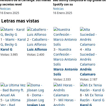
Heredero de la Carranga: Sus mañas
Bad Bunny conquista el top global de
y secretos revel
Spotify con su
Noticias
Noticias
16 Enero 2025
16 Enero 2025
Letras mas vistas
1 -
Mami - Karol
2 -
Caballero -
G, Becky G
Luis Alfonso
Karol G
Luis Alfonso
3 -
Nuestra
4 -
Alta
Confesión -
Suciedad -
Visitas: 3.985
Visitas: 2.400
Marco Antonio
Andrés
Solís
Calamaro
Marco Antonio
Andrés
Solís
Calamaro
Visitas: 2.333
Visitas: 2.187
6 -
Doma -
8 -
Mi Ex Tenia
5 -
La Ultima
Jósean Log
7 -
Mil Horas -
Razón - Karol G
Vez - Bad
Joséan Log
Andrés
Karol G