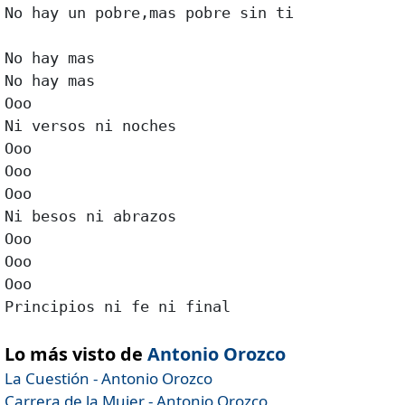
No hay un pobre,mas pobre sin ti

No hay mas

No hay mas

Ooo

Ni versos ni noches

Ooo

Ooo

Ooo

Ni besos ni abrazos

Ooo

Ooo

Ooo

Principios ni fe ni final 

Lo más visto de
Antonio Orozco
La Cuestión - Antonio Orozco
Carrera de la Mujer - Antonio Orozco